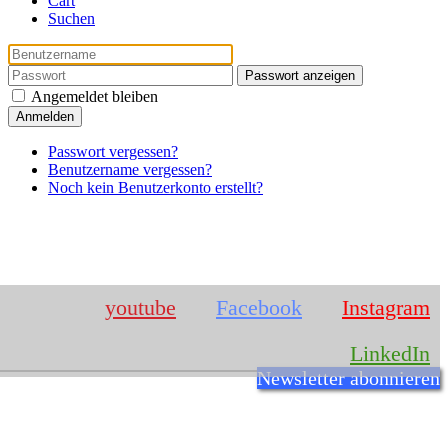
Cart
Suchen
Passwort anzeigen
Angemeldet bleiben
Anmelden
Passwort vergessen?
Benutzername vergessen?
Noch kein Benutzerkonto erstellt?
IMPRESSUM
youtube
Facebook
Instagram
LinkedIn
Newsletter abonnieren
Josef Rosner
Römerstr. 7
94486
Osterhofen