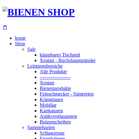
home
Shop
Sale
klappbares Tischpult
Xentari - Buchsbaumzünsler
Leistungsbereiche
Alle Produkte
--------------------
Xentari
Bienenprodukte
Feinschmecker - Sämereien
Königinnen
Mobiliar
Karikaturen
Antikverglasungen
Butzenscheiben
Sammelsurien
Schlagzeuge
Eisenbahnen