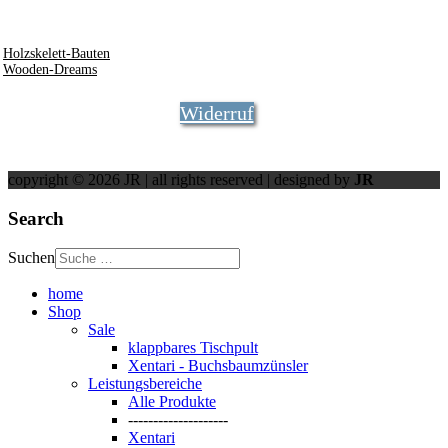
info @ rosner.org
0172 - 8441744
Holzskelett-Bauten
Wooden-Dreams
Widerruf
copyright © 2026 JR | all rights reserved | designed by
JR
Search
Suchen
home
Shop
Sale
klappbares Tischpult
Xentari - Buchsbaumzünsler
Leistungsbereiche
Alle Produkte
--------------------
Xentari