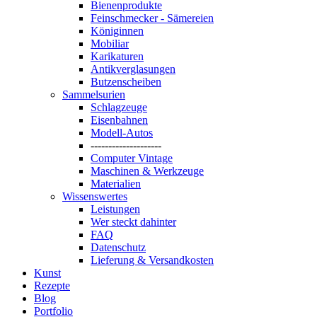
Bienenprodukte
Feinschmecker - Sämereien
Königinnen
Mobiliar
Karikaturen
Antikverglasungen
Butzenscheiben
Sammelsurien
Schlagzeuge
Eisenbahnen
Modell-Autos
--------------------
Computer Vintage
Maschinen & Werkzeuge
Materialien
Wissenswertes
Leistungen
Wer steckt dahinter
FAQ
Datenschutz
Lieferung & Versandkosten
Kunst
Rezepte
Blog
Portfolio