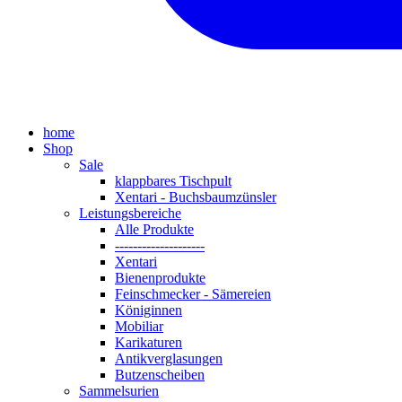
home
Shop
Sale
klappbares Tischpult
Xentari - Buchsbaumzünsler
Leistungsbereiche
Alle Produkte
--------------------
Xentari
Bienenprodukte
Feinschmecker - Sämereien
Königinnen
Mobiliar
Karikaturen
Antikverglasungen
Butzenscheiben
Sammelsurien