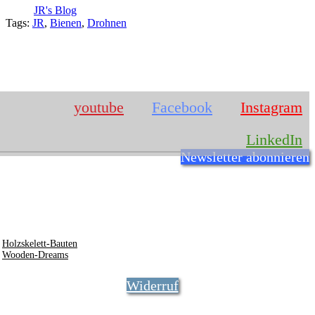
JR's Blog
Tags:
JR
,
Bienen
,
Drohnen
IMPRESSUM
youtube
Facebook
Instagram
LinkedIn
Newsletter abonnieren
Josef Rosner
Römerstr. 7
94486
Osterhofen
info @ rosner.org
0172 - 8441744
Holzskelett-Bauten
Wooden-Dreams
Widerruf