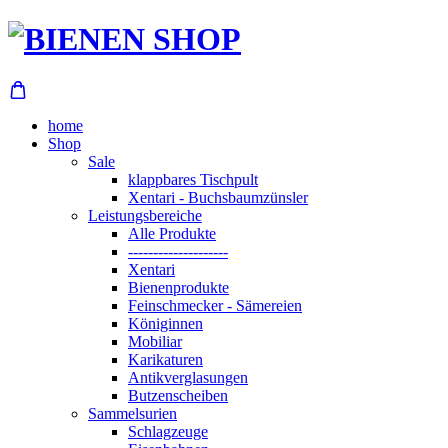
home
Shop
Sale
klappbares Tischpult
Xentari - Buchsbaumzünsler
Leistungsbereiche
Alle Produkte
--------------------
Xentari
Bienenprodukte
Feinschmecker - Sämereien
Königinnen
Mobiliar
Karikaturen
Antikverglasungen
Butzenscheiben
Sammelsurien
Schlagzeuge