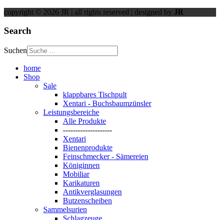
copyright © 2026 JR | all rights reserved | designed by
JR
Search
Suchen
home
Shop
Sale
klappbares Tischpult
Xentari - Buchsbaumzünsler
Leistungsbereiche
Alle Produkte
--------------------
Xentari
Bienenprodukte
Feinschmecker - Sämereien
Königinnen
Mobiliar
Karikaturen
Antikverglasungen
Butzenscheiben
Sammelsurien
Schlagzeuge