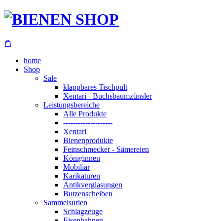
home
Shop
Sale
klappbares Tischpult
Xentari - Buchsbaumzünsler
Leistungsbereiche
Alle Produkte
--------------------
Xentari
Bienenprodukte
Feinschmecker - Sämereien
Königinnen
Mobiliar
Karikaturen
Antikverglasungen
Butzenscheiben
Sammelsurien
Schlagzeuge
Eisenbahnen