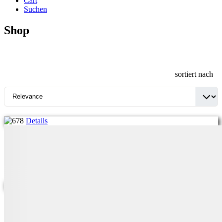
Cart
Suchen
Shop
sortiert nach
Details
Masterwood Typ K39S Mehrspindelbohrmaschine
2.850
,00
€
Details
HolzHer UF 362 Kantenfräse