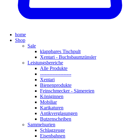
home
Shop
Sale
klappbares Tischpult
Xentari - Buchsbaumzünsler
Leistungsbereiche
Alle Produkte
--------------------
Xentari
Bienenprodukte
Feinschmecker - Sämereien
Königinnen
Mobiliar
Karikaturen
Antikverglasungen
Butzenscheiben
Sammelsurien
Schlagzeuge
Eisenbahnen