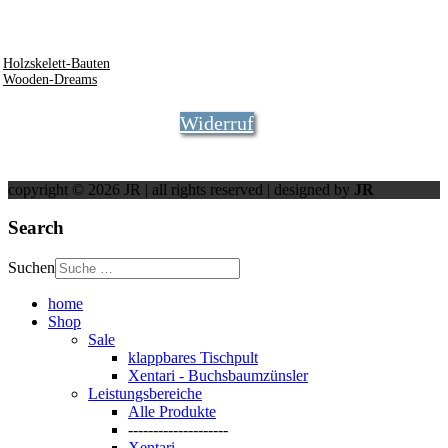
info @ rosner.org
0172 - 8441744
Holzskelett-Bauten
Wooden-Dreams
Widerruf
copyright © 2026 JR | all rights reserved | designed by
JR
Search
Suchen
home
Shop
Sale
klappbares Tischpult
Xentari - Buchsbaumzünsler
Leistungsbereiche
Alle Produkte
--------------------
Xentari