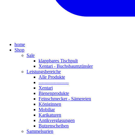
home
Shop
Sale
klappbares Tischpult
Xentari - Buchsbaumzünsler
Leistungsbereiche
Alle Produkte
--------------------
Xentari
Bienenprodukte
Feinschmecker - Sämereien
Königinnen
Mobiliar
Karikaturen
Antikverglasungen
Butzenscheiben
Sammelsurien